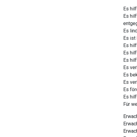
Es hil
Es hil
entge
Es lin
Es ist
Es hil
Es hil
Es hil
Es ver
Es bek
Es ver
Es för
Es hil
Für we
Erwach
Erwach
Erwac