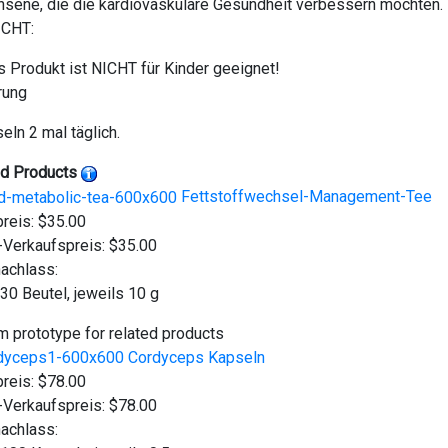
sene, die die kardiovaskuläre Gesundheit verbessern möchten.
CHT:
 Produkt ist NICHT für Kinder geeignet!
rung
eln 2 mal täglich.
ed Products
Fettstoffwechsel-Management-Tee
preis:
$35.00
-Verkaufspreis:
$35.00
achlass:
30 Beutel, jeweils 10 g
 prototype for related products
Cordyceps Kapseln
preis:
$78.00
-Verkaufspreis:
$78.00
achlass: