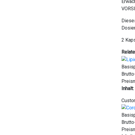
Erwach
VORSI
Dieses
Dosie
2 Kaps
Relat
Basis
Brutto
Preisn
Inhalt:
Custom
Basis
Brutto
Preisn