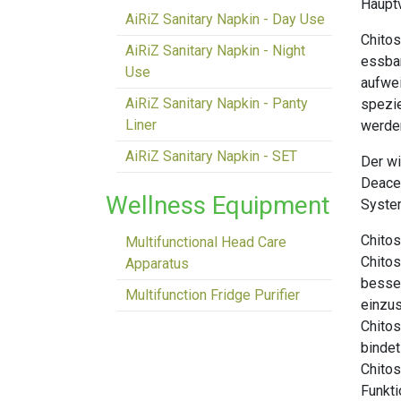
Hauptv
AiRiZ Sanitary Napkin - Day Use
Chitos
AiRiZ Sanitary Napkin - Night
essbar
Use
aufwei
AiRiZ Sanitary Napkin - Panty
spezie
Liner
werden
AiRiZ Sanitary Napkin - SET
Der wi
Deacet
Wellness Equipment
System
Chitos
Multifunctional Head Care
Chitos
Apparatus
besser
Multifunction Fridge Purifier
einzus
Chitos
bindet
Chitos
Funkt