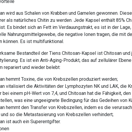
orteile
an wird aus Schalen von Krabben und Garnelen gewonnen. Dies
er als natürliches Chitin zu werden. Jede Kapsel enthält 85% Chit
st. Es bindet sich an Fett im Verdauungstrakt, es ist in der Lage
lle Nahrungsmittelgewebe, die negative Ionen tragen, die mit 
 können. Es ist multifunktional.
rksame Bestandteil der Tiens Chitosan-Kapsel ist Chitosan und 
ylierung. Es ist ein Anti-Aging-Produkt, das auf zellulärer Ebe
 repariert und wieder belebt:
an hemmt Toxine, die von Krebszellen produziert werden;
an vitalisiert die Aktivitäten der Lymphozyten NK und LAK, die 
 bei einem pH-Wert von 7,4, und Chitosan hat die Fähigkeit, d
tellen, was eine ungeeignete Bedingung für das Gedeihen von Kr
an hemmt den Transfer von Krebszellen, indem es die verursac
 und so die Metastasierung von Krebszellen verhindert;
an ist auch ein Superentgifter.
ionen