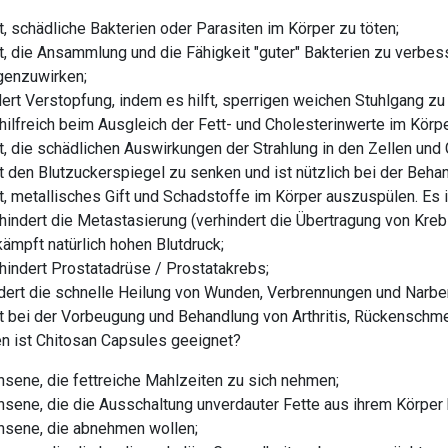
ft, schädliche Bakterien oder Parasiten im Körper zu töten;
ft, die Ansammlung und die Fähigkeit "guter" Bakterien zu verbes
genzuwirken;
dert Verstopfung, indem es hilft, sperrigen weichen Stuhlgang zu
 hilfreich beim Ausgleich der Fett- und Cholesterinwerte im Körpe
ft, die schädlichen Auswirkungen der Strahlung in den Zellen un
ft den Blutzuckerspiegel zu senken und ist nützlich bei der Beh
ft, metallisches Gift und Schadstoffe im Körper auszuspülen. Es is
hindert die Metastasierung (verhindert die Übertragung von Kreb
ämpft natürlich hohen Blutdruck;
hindert Prostatadrüse / Prostatakrebs;
dert die schnelle Heilung von Wunden, Verbrennungen und Narbe
ft bei der Vorbeugung und Behandlung von Arthritis, Rückensch
n ist Chitosan Capsules geeignet?
sene, die fettreiche Mahlzeiten zu sich nehmen;
sene, die die Ausschaltung unverdauter Fette aus ihrem Körper
hsene, die abnehmen wollen;